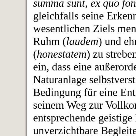
summa sunt, ex quo fon
gleichfalls seine Erken
wesentlichen Ziels men
Ruhm (
laudem
) und e
(
honestatem
) zu strebe
ein, dass eine außerord
Naturanlage selbstvers
Bedingung für eine En
seinem Weg zur Vollkom
entsprechende geistige 
unverzichtbare Begleit