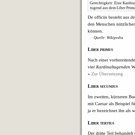
Gerechtigkeit: Eine Kardina
tugend aus dem Liber Prim
De officiis besteht aus 
den Menschen nützlichen (
können.
Quelle: Wikipedia
Liber primus
Nach einer vorbereitende
vier
Kardinaltugenden
We
»
Zur Übersetzung
Liber secundus
Im zweiten, kürzeren Buc
mit Caesar als Beispiel f
ja er bezeichnet ihn als
Liber tertius
Der dritte Teil behandel