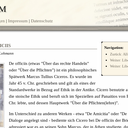
gen
Impressum
Datenschutz
ciis
Navigation:
 Lohmann
Zurück: Al
Weiter: Lib
De officiis (etwas "Über das rechte Handeln"
Weiter: Libe
oder "Über die Pflichten") ist ein philosophisches
Spätwerk Marcus Tullius Ciceros. Es wurde im
Jahr 45 v. Chr. geschrieben und gilt als eines der
Standardwerke in Bezug auf Ethik in der Antike. Cicero benutzte 
die stoische Ethik und beruft sich im Speziellen auf Panaitios von 
Chr. lebte, und dessen Hauptwerk "Über die Pflichten(lehre)".
Im Unterschied zu anderen Werken - etwa "De Amicitia" oder "De r
Dialoge angelegt sind - bediente sich Cicero bei De officiis der Br
adressiert war es an seinen Sohn Marcus, der in Athen studierte,