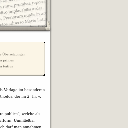
le Übersetzungen
er primus
r tertius
als Vorlage im besonderen
Rhodos, der im 2. Jh. v.
e publica", welche als
iefform: Unmittelbar
 doch darf man annehmen,