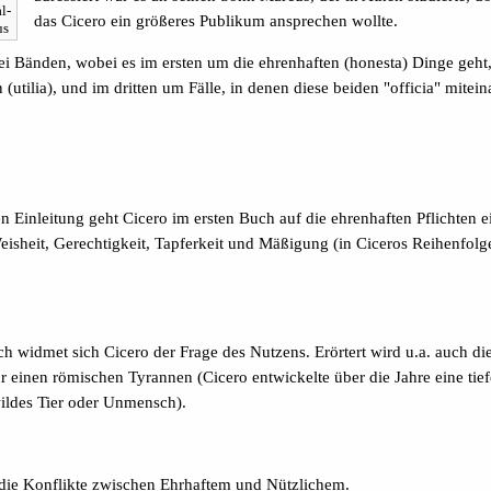
l-
das Cicero ein größeres Publikum ansprechen wollte.
us
drei Bänden, wobei es im ersten um die ehrenhaften (honesta) Dinge geht
utilia), und im dritten um Fälle, in denen diese beiden "officia" mitein
n Einleitung geht Cicero im ersten Buch auf die ehrenhaften Pflichten e
isheit, Gerechtigkeit, Tapferkeit und Mäßigung (in Ciceros Reihenfolg
h widmet sich Cicero der Frage des Nutzens. Erörtert wird u.a. auch di
ür einen römischen Tyrannen (Cicero entwickelte über die Jahre eine tie
 wildes Tier oder Unmensch).
t die Konflikte zwischen Ehrhaftem und Nützlichem.